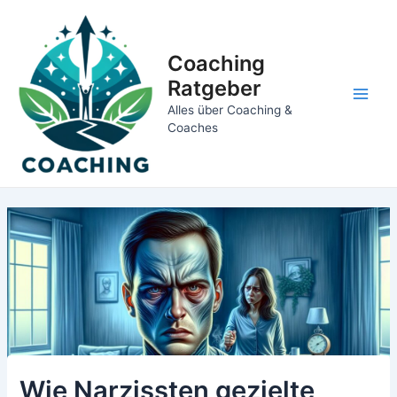
Zum
Inhalt
springen
Coaching
Ratgeber
Main
Alles über Coaching &
Coaches
Men
Wie Narzissten gezielte