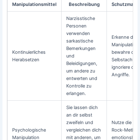
Manipulationsmittel
Beschreibung
Schutzmaß
Narzisstische
Personen
verwenden
Erkenne die
sarkastische
Manipulation
Bemerkungen
Kontinuierliches
bewahre dei
und
Herabsetzen
Selbstachtun
Beleidigungen,
ignoriere die
um andere zu
Angriffe.
entwerten und
Kontrolle zu
erlangen.
Sie lassen dich
an dir selbst
zweifeln und
Nutze die Gr
Psychologische
vergleichen dich
Rock-Method
Manipulation
mit anderen, um
emotionslos